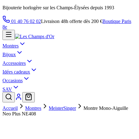
Bijouterie horlogère sur les Champs-Élysées depuis 1993
01 40 76 02 02
Livraison 48h offerte dès 200 €
Boutique Paris
8e
Montres
Bijoux
Accessoires
Idées cadeaux
Occasions
SAV
Accueil
Montres
MeisterSinger
Montre Mono-Aiguille
Neo Plus NE408