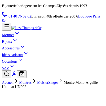
Bijouterie horlogère sur les Champs-Élysées depuis 1993
01 40 76 02 02
Livraison 48h offerte dès 200 €
Boutique Paris
8e
Montres
Bijoux
Accessoires
Idées cadeaux
Occasions
SAV
Accueil
Montres
MeisterSinger
Montre Mono-Aiguille
Unomat UN902