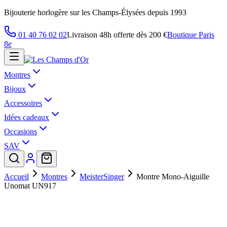
Bijouterie horlogère sur les Champs-Élysées depuis 1993
01 40 76 02 02
Livraison 48h offerte dès 200 €
Boutique Paris
8e
Montres
Bijoux
Accessoires
Idées cadeaux
Occasions
SAV
Accueil
Montres
MeisterSinger
Montre Mono-Aiguille
Unomat UN917