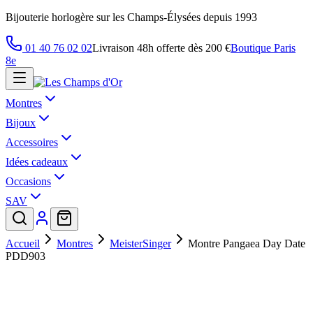
Bijouterie horlogère sur les Champs-Élysées depuis 1993
01 40 76 02 02
Livraison 48h offerte dès 200 €
Boutique Paris
8e
Montres
Bijoux
Accessoires
Idées cadeaux
Occasions
SAV
Accueil
Montres
MeisterSinger
Montre Pangaea Day Date
PDD903