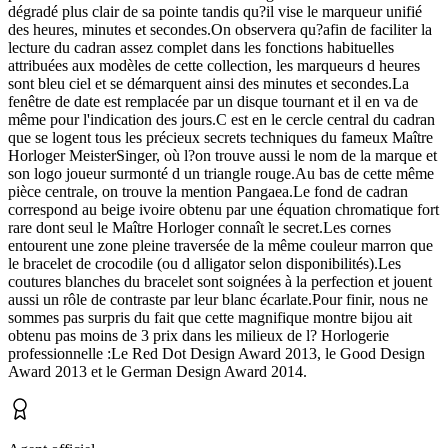
dégradé plus clair de sa pointe tandis qu?il vise le marqueur unifié
des heures, minutes et secondes.On observera qu?afin de faciliter la
lecture du cadran assez complet dans les fonctions habituelles
attribuées aux modèles de cette collection, les marqueurs d heures
sont bleu ciel et se démarquent ainsi des minutes et secondes.La
fenêtre de date est remplacée par un disque tournant et il en va de
même pour l'indication des jours.C est en le cercle central du cadran
que se logent tous les précieux secrets techniques du fameux Maître
Horloger MeisterSinger, où l?on trouve aussi le nom de la marque et
son logo joueur surmonté d un triangle rouge.Au bas de cette même
pièce centrale, on trouve la mention Pangaea.Le fond de cadran
correspond au beige ivoire obtenu par une équation chromatique fort
rare dont seul le Maître Horloger connaît le secret.Les cornes
entourent une zone pleine traversée de la même couleur marron que
le bracelet de crocodile (ou d alligator selon disponibilités).Les
coutures blanches du bracelet sont soignées à la perfection et jouent
aussi un rôle de contraste par leur blanc écarlate.Pour finir, nous ne
sommes pas surpris du fait que cette magnifique montre bijou ait
obtenu pas moins de 3 prix dans les milieux de l? Horlogerie
professionnelle :Le Red Dot Design Award 2013, le Good Design
Award 2013 et le German Design Award 2014.