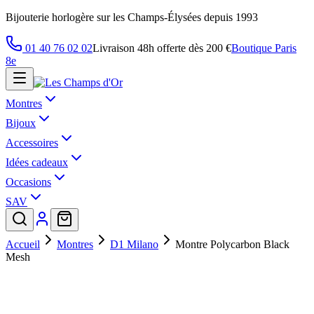
Bijouterie horlogère sur les Champs-Élysées depuis 1993
01 40 76 02 02
Livraison 48h offerte dès 200 €
Boutique Paris
8e
Montres
Bijoux
Accessoires
Idées cadeaux
Occasions
SAV
Accueil
Montres
D1 Milano
Montre Polycarbon Black
Mesh