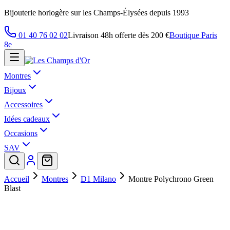
Bijouterie horlogère sur les Champs-Élysées depuis 1993
01 40 76 02 02
Livraison 48h offerte dès 200 €
Boutique Paris
8e
Montres
Bijoux
Accessoires
Idées cadeaux
Occasions
SAV
Accueil
Montres
D1 Milano
Montre Polychrono Green
Blast