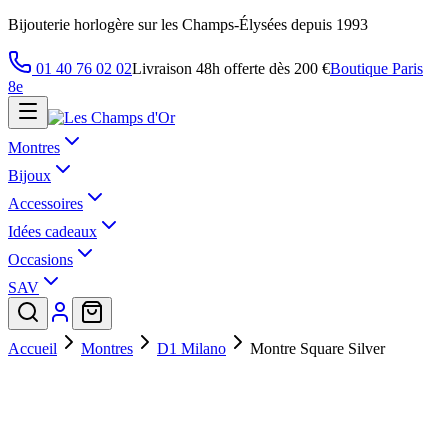
Bijouterie horlogère sur les Champs-Élysées depuis 1993
01 40 76 02 02
Livraison 48h offerte dès 200 €
Boutique Paris
8e
Montres
Bijoux
Accessoires
Idées cadeaux
Occasions
SAV
Accueil
Montres
D1 Milano
Montre Square Silver