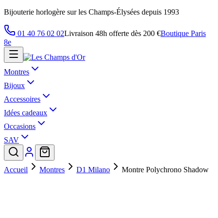
Bijouterie horlogère sur les Champs-Élysées depuis 1993
01 40 76 02 02
Livraison 48h offerte dès 200 €
Boutique Paris
8e
Montres
Bijoux
Accessoires
Idées cadeaux
Occasions
SAV
Accueil
Montres
D1 Milano
Montre Polychrono Shadow