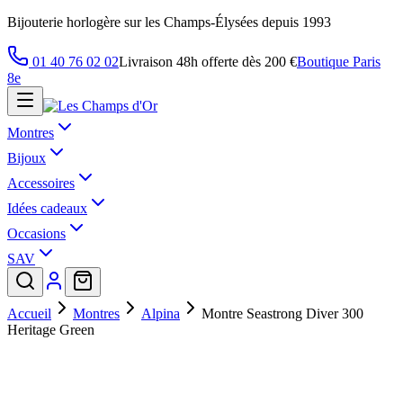
Bijouterie horlogère sur les Champs-Élysées depuis 1993
01 40 76 02 02
Livraison 48h offerte dès 200 €
Boutique Paris
8e
Montres
Bijoux
Accessoires
Idées cadeaux
Occasions
SAV
Accueil
Montres
Alpina
Montre Seastrong Diver 300
Heritage Green