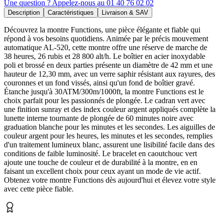
Une question ? Appelez-nous au 01 40 76 02 02
Description
Caractéristiques
Livraison & SAV
Découvrez la montre Functions, une pièce élégante et fiable qui
répond à vos besoins quotidiens. Animée par le précis mouvement
automatique AL-520, cette montre offre une réserve de marche de
38 heures, 26 rubis et 28 800 alt/h. Le boîtier en acier inoxydable
poli et brossé en deux parties présente un diamètre de 42 mm et une
hauteur de 12,30 mm, avec un verre saphir résistant aux rayures, des
couronnes et un fond vissés, ainsi qu'un fond de boîtier gravé.
Étanche jusqu'à 30ATM/300m/1000ft, la montre Functions est le
choix parfait pour les passionnés de plongée. Le cadran vert avec
une finition sunray et des index couleur argent appliqués complète la
lunette interne tournante de plongée de 60 minutes noire avec
graduation blanche pour les minutes et les secondes. Les aiguilles de
couleur argent pour les heures, les minutes et les secondes, remplies
d'un traitement lumineux blanc, assurent une lisibilité facile dans des
conditions de faible luminosité. Le bracelet en caoutchouc vert
ajoute une touche de couleur et de durabilité à la montre, en en
faisant un excellent choix pour ceux ayant un mode de vie actif.
Obtenez votre montre Functions dès aujourd'hui et élevez votre style
avec cette pièce fiable.