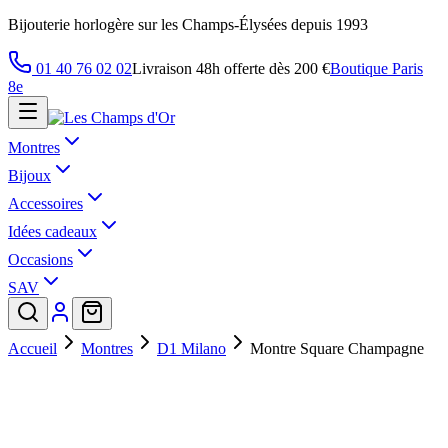
Bijouterie horlogère sur les Champs-Élysées depuis 1993
01 40 76 02 02
Livraison 48h offerte dès 200 €
Boutique Paris
8e
Montres
Bijoux
Accessoires
Idées cadeaux
Occasions
SAV
Accueil
Montres
D1 Milano
Montre Square Champagne