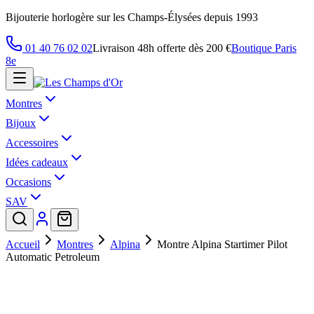
Bijouterie horlogère sur les Champs-Élysées depuis 1993
01 40 76 02 02
Livraison 48h offerte dès 200 €
Boutique Paris
8e
Montres
Bijoux
Accessoires
Idées cadeaux
Occasions
SAV
Accueil
Montres
Alpina
Montre Alpina Startimer Pilot
Automatic Petroleum