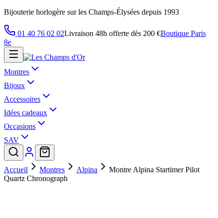
Bijouterie horlogère sur les Champs-Élysées depuis 1993
01 40 76 02 02
Livraison 48h offerte dès 200 €
Boutique Paris
8e
Montres
Bijoux
Accessoires
Idées cadeaux
Occasions
SAV
Accueil
Montres
Alpina
Montre Alpina Startimer Pilot
Quartz Chronograph