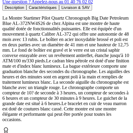
Une question ? Appelez-nous au 01 40 76 02 02
Description
Caractéristiques
Livraison & SAV
La Montre Startimer Pilot Quartz Chronograph Big Date Petroleum
Blue AL-372NW4S26 de chez Alpina est une montre de haute
qualité dotée de fonctionnalités puissantes. Elle est équipée d'un
mouvement à quartz Calibre AL-372 qui offre une autonomie de 48
mois avec 13 rubis. Le boîtier en acier inoxydable brossé et poli est
en deux parties avec un diamètre de 41 mm et une hauteur de 12,75
mm. Le fond de boîtier est gravé et le verre est un cristal saphir
convexe enrayable avec un revêtement antireflet, étanche jusqu'à 10
ATM/100 m/330 pieds.Le cadran bleu pétrole est doté d'une finition
mate et d'index blanc lumineux. La bague extérieure comporte une
graduation blanche des secondes du chronographe. Les aiguilles des
heures et des minutes sont en argent poli à la main et remplies de
traitement lumineux blanc. La seconde aiguille du chronographe est
blanche avec un triangle rouge. Le chronographe comporte un
compteur de 10? de seconde à 3 heures, un compteur de secondes à
6 heures et un compteur de 30 minutes à 9 heures. Le guichet de la
grande date est situé à 6 heures.Le bracelet en cuir de veau marron
est doté de coutures blanc cassé. Cette montre est une montre
élégante et performante qui peut être portée pour toutes les
occasions.