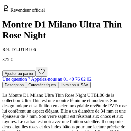
Revendeur officiel
Montre D1 Milano Ultra Thin
Rose Night
Réf.
D1-UTBL06
375 €
Ajouter au panier
Une question ? Appelez-nous au 01 40 76 02 02
Description
Caractéristiques
Livraison & SAV
La Montre D1 Milano Ultra Thin Rose Night UTBL06 de la
collection Ultra Thin est une montre féminine et moderne. Son
design unique et sa finition en acier inoxydable revêtu de PVD rose
lui confèrent un aspect élégant. Elle a un diamètre de 34 mm et une
épaisseur de 7 mm. Son verre saphir est résistant aux chocs et aux
rayures. Le cadran est noir avec une finition soleillée. Il comporte
deux aiguilles roses et des index bâtons pour une lecture précise de