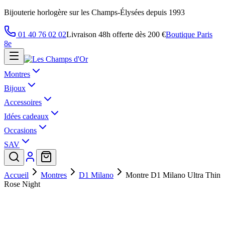
Bijouterie horlogère sur les Champs-Élysées depuis 1993
01 40 76 02 02
Livraison 48h offerte dès 200 €
Boutique Paris
8e
Montres
Bijoux
Accessoires
Idées cadeaux
Occasions
SAV
Accueil
Montres
D1 Milano
Montre D1 Milano Ultra Thin
Rose Night