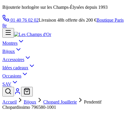
Bijouterie horlogère sur les Champs-Élysées depuis 1993
01 40 76 02 02
Livraison 48h offerte dès 200 €
Boutique Paris
8e
Montres
Bijoux
Accessoires
Idées cadeaux
Occasions
SAV
Accueil
Bijoux
Chopard Joaillerie
Pendentif
Chopardissimo 796580-1001