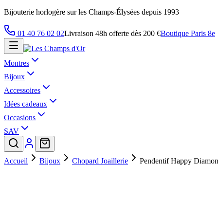
Bijouterie horlogère sur les Champs-Élysées depuis 1993
01 40 76 02 02
Livraison 48h offerte dès 200 €
Boutique Paris 8e
Montres
Bijoux
Accessoires
Idées cadeaux
Occasions
SAV
Accueil
Bijoux
Chopard Joaillerie
Pendentif Happy Diamon